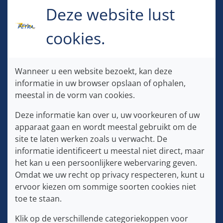
Deze website lust
SOLLICITEER NU
cookies.
Voornaam:
Wanneer u een website bezoekt, kan deze
informatie in uw browser opslaan of ophalen,
meestal in de vorm van cookies.
Achternaam:
Deze informatie kan over u, uw voorkeuren of uw
apparaat gaan en wordt meestal gebruikt om de
site te laten werken zoals u verwacht. De
informatie identificeert u meestal niet direct, maar
E-mailadres:
het kan u een persoonlijkere webervaring geven.
Omdat we uw recht op privacy respecteren, kunt u
ervoor kiezen om sommige soorten cookies niet
toe te staan.
Tel:
Klik op de verschillende categoriekoppen voor